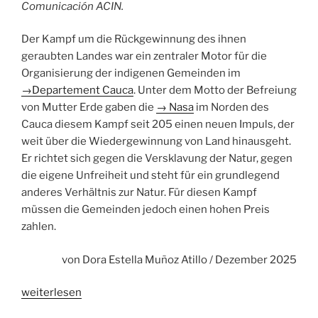
Comunicación ACIN.
Der Kampf um die Rückgewinnung des ihnen
geraubten Landes war ein zentraler Motor für die
Organisierung der indigenen Gemeinden im
→
Departement Cauca
. Unter dem Motto der Befreiung
von Mutter Erde gaben die
→
Nasa
im Norden des
Cauca diesem Kampf seit 205 einen neuen Impuls, der
weit über die Wiedergewinnung von Land hinausgeht.
Er richtet sich gegen die Versklavung der Natur, gegen
die eigene Unfreiheit und steht für ein grundlegend
anderes Verhältnis zur Natur. Für diesen Kampf
müssen die Gemeinden jedoch einen hohen Preis
zahlen.
von Dora Estella Muñoz Atillo / Dezember 2025
„Mutter
weiterlesen
Erde