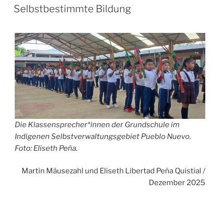
Selbstbestimmte Bildung
Die Klassensprecher*innen der Grundschule im
Indigenen Selbstverwaltungsgebiet Pueblo Nuevo.
Foto: Eliseth Peña.
Martin Mäusezahl und Eliseth Libertad Peña Quistial /
Dezember 2025
Die im
→
CRIC
organisierten Gemeinden betreiben
heute weitgehend autonom hunderte Vor-, Grund-,