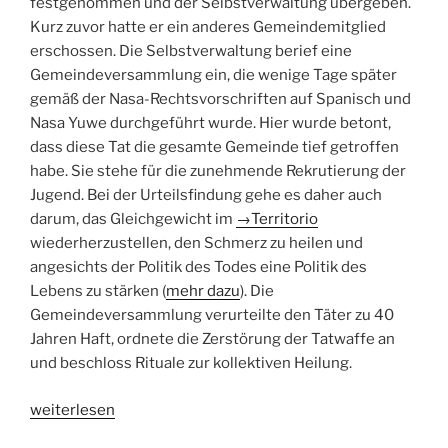
festgenommen und der Selbstverwaltung übergeben.
Kurz zuvor hatte er ein anderes Gemeindemitglied
erschossen. Die Selbstverwaltung berief eine
Gemeinde­versammlung ein, die wenige Tage später
gemäß der Nasa-Rechtsvorschriften auf Spanisch und
Nasa Yuwe durchgeführt wurde. Hier wurde betont,
dass diese Tat die gesamte Gemeinde tief getroffen
habe. Sie stehe für die zunehmende Rekrutierung der
Jugend. Bei der Urteilsfindung gehe es daher auch
darum, das Gleichgewicht im
→
Territorio
wiederherzustellen, den Schmerz zu heilen und
angesichts der Politik des Todes eine Politik des
Lebens zu stärken (
mehr dazu
). Die
Gemeindeversammlung verurteilte den Täter zu 40
Jahren Haft, ordnete die Zerstörung der Tatwaffe an
und beschloss Rituale zur kollektiven Heilung.
„Indigene
weiterlesen
Rechtsprechung“