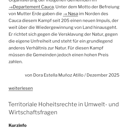
Organisierung der indigenen Gemeinden im
→
Departement Cauca
. Unter dem Motto der Befreiung
von Mutter Erde gaben die
→
Nasa
im Norden des
Cauca diesem Kampf seit 205 einen neuen Impuls, der
weit über die Wiedergewinnung von Land hinausgeht.
Er richtet sich gegen die Versklavung der Natur, gegen
die eigene Unfreiheit und steht für ein grundlegend
anderes Verhältnis zur Natur. Für diesen Kampf
müssen die Gemeinden jedoch einen hohen Preis
zahlen.
von Dora Estella Muñoz Atillo / Dezember 2025
„Mutter
weiterlesen
Erde
befreien“
Territoriale Hoheitsrechte in Umwelt- und
Wirtschaftsfragen
Kurzinfo