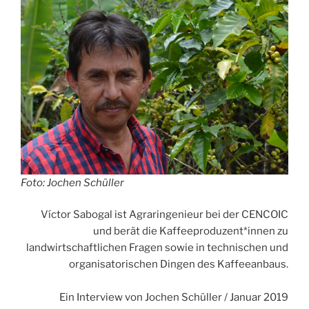
Hilfe“
Foto: Jochen Schüller
Víctor Sabogal ist Agraringenieur bei der CENCOIC
und berät die Kaffeeproduzent*innen zu
landwirtschaftlichen Fragen sowie in technischen und
organisatorischen Dingen des Kaffeeanbaus.
Ein Interview von Jochen Schüller / Januar 2019