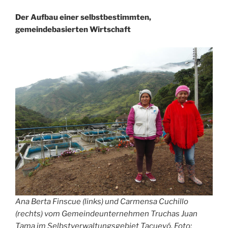
Umwelt-
und
Der Aufbau einer selbstbestimmten,
Wirtschaftsfragen“
gemeindebasierten Wirtschaft
Ana Berta Finscue (links) und Carmensa Cuchillo
(rechts) vom Gemeindeunternehmen Truchas Juan
Tama im Selbstverwaltungsgebiet Tacueyó. Foto: