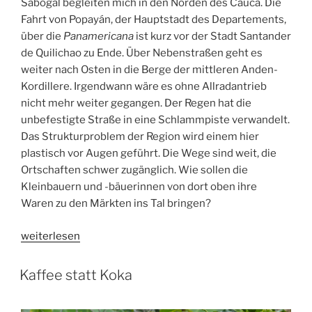
Sabogal begleiten mich in den Norden des Cauca. Die
Fahrt von Popayán, der Hauptstadt des Departements,
über die
Panamericana
ist kurz vor der Stadt Santander
de Quilichao zu Ende. Über Nebenstraßen geht es
weiter nach Osten in die Berge der mittleren Anden-
Kordillere. Irgendwann wäre es ohne Allradantrieb
nicht mehr weiter gegangen. Der Regen hat die
unbefestigte Straße in eine Schlammpiste verwandelt.
Das Strukturproblem der Region wird einem hier
plastisch vor Augen geführt. Die Wege sind weit, die
Ortschaften schwer zugänglich. Wie sollen die
Kleinbauern und -bäuerinnen von dort oben ihre
Waren zu den Märkten ins Tal bringen?
„Cambio
weiterlesen
de
Mano
Kaffee statt Koka
–
gegenseitige