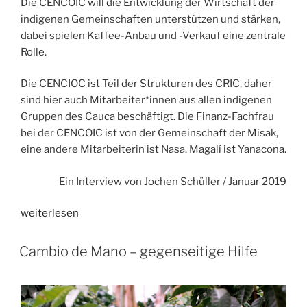
Die CENCOIC will die Entwicklung der Wirtschaft der
indigenen Gemeinschaften unterstützen und stärken,
dabei spielen Kaffee-Anbau und -Verkauf eine zentrale
Rolle.
Die CENCIOC ist Teil der Strukturen des CRIC, daher
sind hier auch Mitarbeiter*innen aus allen indigenen
Gruppen des Cauca beschäftigt. Die Finanz-Fachfrau
bei der CENCOIC ist von der Gemeinschaft der Misak,
eine andere Mitarbeiterin ist Nasa. Magalí ist Yanacona.
Ein Interview von Jochen Schüller / Januar 2019
„Die
weiterlesen
Kleinproduzent*innen
direkt
Cambio de Mano – gegenseitige Hilfe
unterstützen“