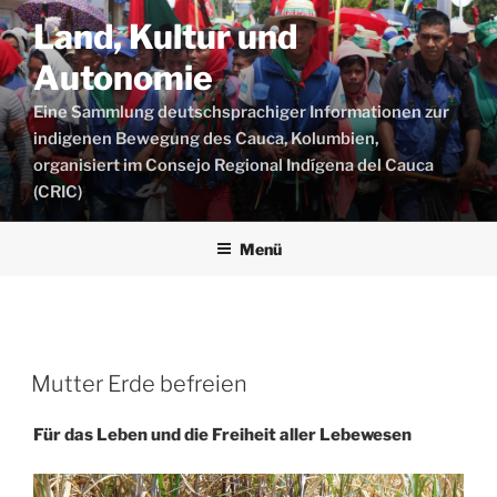
Zum
Land, Kultur und
Inhalt
springen
Autonomie
Eine Sammlung deutschsprachiger Informationen zur
indigenen Bewegung des Cauca, Kolumbien,
organisiert im Consejo Regional Indígena del Cauca
(CRIC)
Menü
Schlagwort:
Wirtschaft
Mutter Erde befreien
Für das Leben und die Freiheit aller Lebewesen