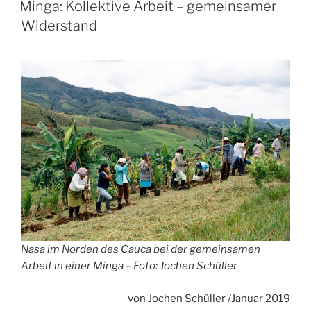
nicht
Minga: Kollektive Arbeit – gemeinsamer
auf
Widerstand
unsere
Ehemänner«“
Nasa im Norden des Cauca bei der gemeinsamen
Arbeit in einer Minga – Foto: Jochen Schüller
von Jochen Schüller /Januar 2019