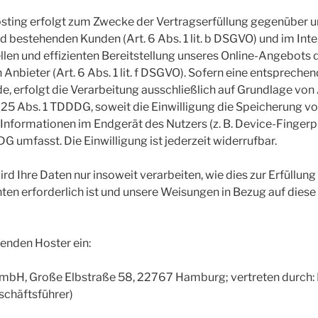
sting erfolgt zum Zwecke der Vertragserfüllung gegenüber 
d bestehenden Kunden (Art. 6 Abs. 1 lit. b DSGVO) und im Inte
llen und effizienten Bereitstellung unseres Online-Angebots 
 Anbieter (Art. 6 Abs. 1 lit. f DSGVO). Sofern eine entspreche
, erfolgt die Verarbeitung ausschließlich auf Grundlage von Art
25 Abs. 1 TDDDG, soweit die Einwilligung die Speicherung v
 Informationen im Endgerät des Nutzers (z. B. Device-Fingerp
 umfasst. Die Einwilligung ist jederzeit widerrufbar.
rd Ihre Daten nur insoweit verarbeiten, wie dies zur Erfüllung
hten erforderlich ist und unsere Weisungen in Bezug auf dies
genden Hoster ein:
bH, Große Elbstraße 58, 22767 Hamburg; vertreten durch: 
schäftsführer)