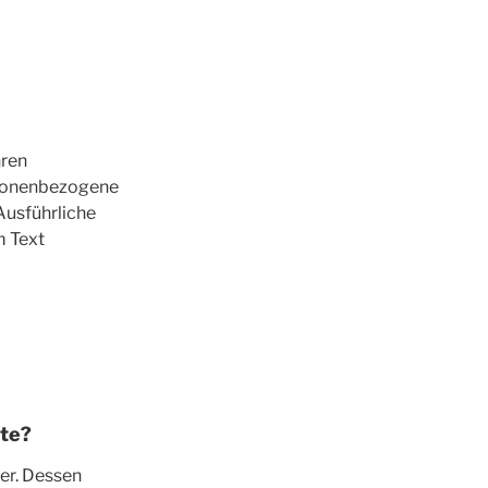
hren
rsonenbezogene
 Ausführliche
m Text
ite?
er. Dessen