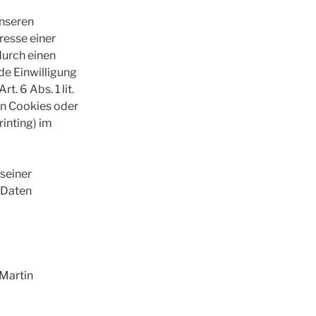
unseren
resse einer
durch einen
nde Einwilligung
. 6 Abs. 1 lit.
on Cookies oder
rinting) im
 seiner
e Daten
Martin