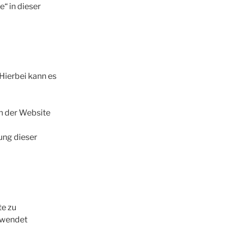
“ in dieser
Hierbei kann es
h der Website
ung dieser
te zu
rwendet