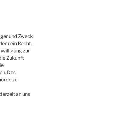
änger und Zweck
dem ein Recht,
nwilligung zur
die Zukunft
ie
en. Des
örde zu.
derzeit an uns