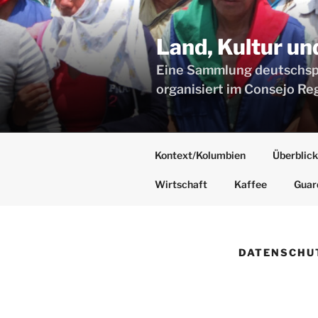
Zum
Inhalt
Land, Kultur u
springen
Eine Sammlung deutschspr
organisiert im Consejo Re
Kontext/Kolumbien
Überblick
Wirtschaft
Kaffee
Guar
DATENSCHU