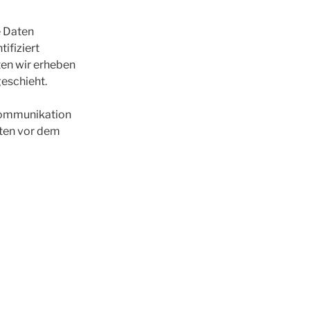
e Daten
ifiziert
ten wir erheben
geschieht.
 Kommunikation
aten vor dem