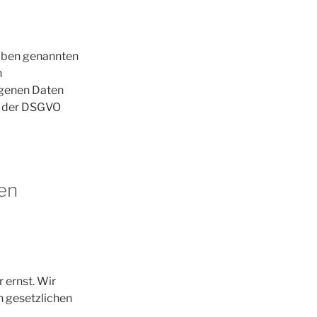
 oben genannten
h
ogenen Daten
g der DSGVO
nen
 ernst. Wir
 gesetzlichen