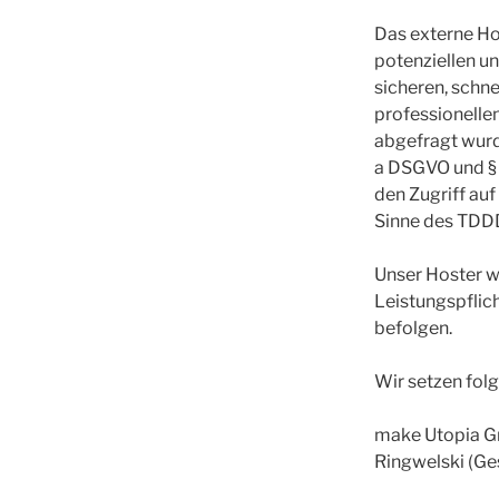
Das externe Ho
potenziellen un
sicheren, schne
professionellen
abgefragt wurde
a DSGVO und § 
den Zugriff auf
Sinne des TDDDG
Unser Hoster wi
Leistungspflic
befolgen.
Wir setzen fol
make Utopia Gm
Ringwelski (Ge