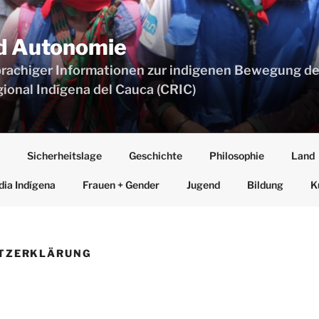
nd Autonomie
achiger Informationen zur indigenen Bewegung de
gional Indígena del Cauca (CRIC)
Sicherheitslage
Geschichte
Philosophie
Land
dia Indígena
Frauen + Gender
Jugend
Bildung
K
TZ­ERKLÄRUNG