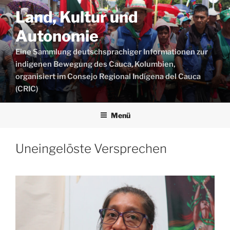
Zum
Land, Kultur und
Inhalt
springen
Autonomie
Eine Sammlung deutschsprachiger Informationen zur
indigenen Bewegung des Cauca, Kolumbien,
organisiert im Consejo Regional Indígena del Cauca
(CRIC)
Menü
Uneingelöste Versprechen